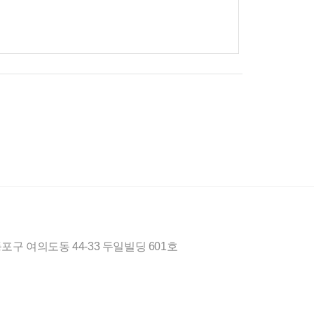
분은 인터스피탈의 개인정보 관리책임자에게 의견을 주시면 접수
보를 매매하거나 대여하지 않습니다.
 불만사항이 있으시다면 아래 연락처로 문의 하시면 친절히
포구 여의도동 44-33 두일빌딩 601호
9